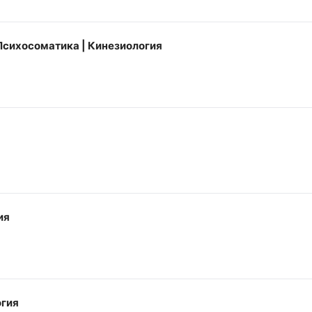
Психосоматика | Кинезиология
ия
огия