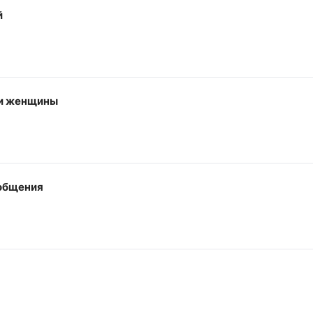
й
 и женщины
 общения