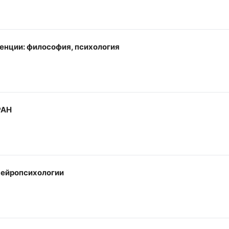
енции: философия, психология
РАН
нейропсихологии