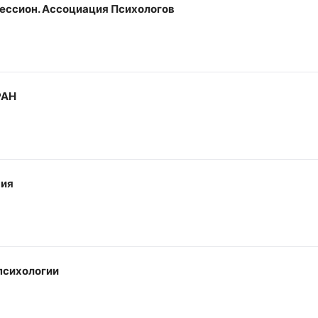
ссион. Ассоциация Психологов
РАН
ния
психологии