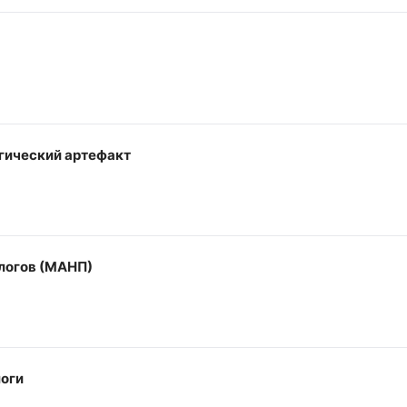
гический артефакт
логов (МАНП)
оги