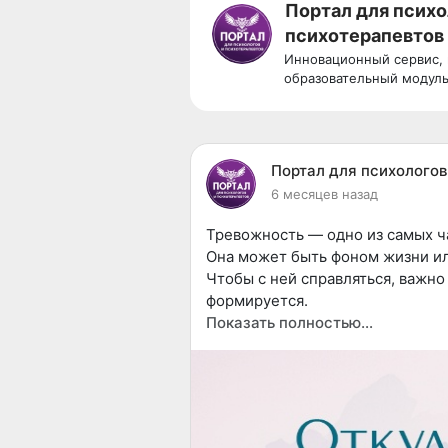
Портал для психо
психотерапевтов
Инновационный сервис,
образовательный модуль
профессиональное сооб
Портал для психологов
6 месяцев назад
Тревожность — одно из самых ч
Она может быть фоном жизни ил
Чтобы с ней справляться, важно 
формируется.
Показать полностью…
Тревожность — это не слабость и
По своей природе тревога — за
опасность, готовиться, быть вн
тревога становится постоянной,