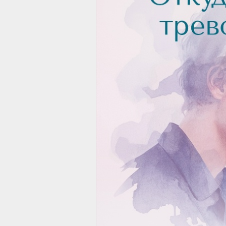
🌿 Биологические причины
Часть тревожности заложена на
🌱 Повышенная чувствительнос
Некоторые люди от природы бол
напряжению. Их организм быстр
медленнее из него выходит.
🌱 Гормональные и нейрохимич
Дисбаланс кортизола, адренали
постоянного напряжения и внут
(например, железа) также може
🌱 Наследственная предраспол