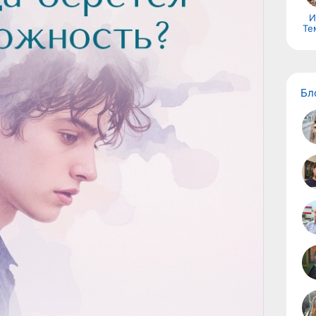
И
Те
 уровне нервной системы.
Бл
ть нервной системы
ее восприимчивы к стимулам: звукам, эмоциям,
ее входит в состояние возбуждения и
еские факторы
на, серотонина может усиливать ощущение
ренней опасности. Недостаток микроэлементов
т приводить к повышенной тревожности.
оженность