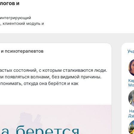
логов и
 интегрирующий
, клиентский модуль и
щество
 и психотерапевтов
Уч
астых состояний, с которым сталкиваются люди.
и появляться волнами, без видимой причины.
Ка
понимать, откуда она берётся и как
Мо
 не «характер», а сигнал психики.
На
Ду
щитный механизм. Она помогает замечать
имательнее. Проблема начинается тогда, когда
 чрезмерной и не связанной с реальной угрозой.