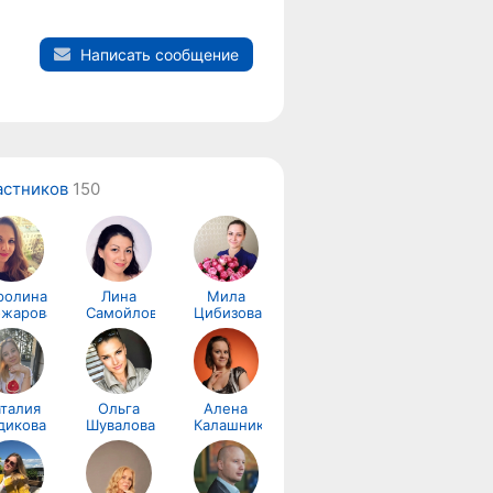
Написать сообщение
астников
150
ролина
Лина
Мила
жарова
Самойлова
Цибизова
талия
Ольга
Алена
дикова
Шувалова
Калашникова