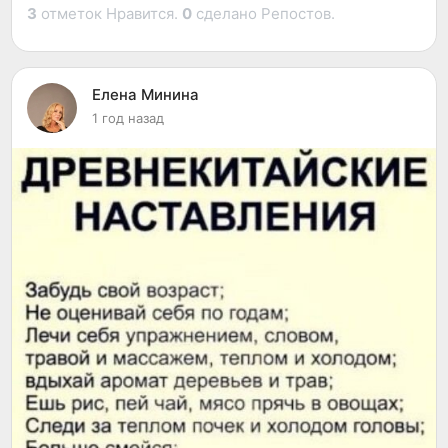
3
отметок Нравится.
0
сделано Репостов.
Елена Минина
1 год назад