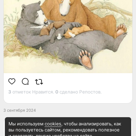
3
отметок Нравится.
0
сделано Репостов.
3 сентября 2024
Мы используем
cookies
, чтобы анализировать, как
Елена Минина
вы пользуетесь сайтом, рекомендовать
полезное
1 год назад
и создавать другие удобства на сайте