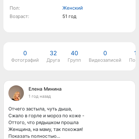
Пол:
Женский
Возраст:
51 год
0
32
40
0
1
Фотографий
Друга
Групп
Видеозаписей
Пос
Елена Минина
1 год назад
Отчего застыла, чуть дыша,
Сжало в горле и мороз по коже -
Оттого, что рядышком прошла
Женщина, на маму, так похожая!
Показать полностью…