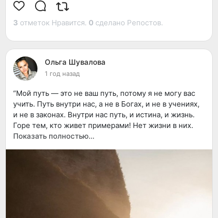
3
отметок Нравится.
0
сделано Репостов.
Ольга Шувалова
1 год назад
“Мой путь — это не ваш путь, потому я не могу вас
учить. Путь внутри нас, а не в Богах, и не в учениях,
и не в законах. Внутри нас путь, и истина, и жизнь.
Горе тем, кто живет примерами! Нет жизни в них.
Если вы живете в соответствии с примерами, вы
Показать полностью…
живете жизнью этого примера, но кто будет жить
вашу жизнь, как не вы сами? Так живите сами.
Указательные столбы упали, перед нами лежат
неразмеченные пути. Не жадничайте, поглощая
плоды чужих земель. Вы знаете, что вы сами
плодородный акр, рождающий все, полезное для
вас?