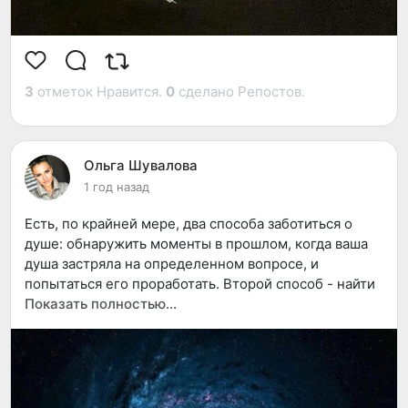
3
отметок Нравится.
0
сделано Репостов.
Ольга Шувалова
1 год назад
Есть, по крайней мере, два способа заботиться о
душе: обнаружить моменты в прошлом, когда ваша
душа застряла на определенном вопросе, и
попытаться его проработать. Второй способ - найти
те виды деятельности и ресурсы, которые будут
Показать полностью…
питать вашу душу в настоящем: ремесло, искусство,
игра, друзья, животные, путешествия, садоводство,
служение.
Все это - терапия, в том смысле, в котором Сократ