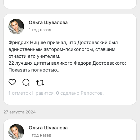
Ольга Шувалова
1 год назад
Фридрих Ницше признал, что Достоевский был
единственным автором-психологом, ставшим
отчасти его учителем.
22 лучших цитаты великого Федора Достоевского:
Показать полностью…
1. Жить нужно для тех — кому ты нужен… Дружить
лишь с теми — в ком уверен… Общаться с теми —
кто приятен… И быть благодарным тем — кто тебя
1
отметок Нравится.
0
сделано Репостов.
ценит.
2. И никто, никто не должен знать, что между мужем
27 августа 2024
и женой происходит, коль они любят друг друга. И
какая бы ни вышла у них ссора, мать родную, и ту не
Ольга Шувалова
должны себе в судьи звать и один про другого
1 год назад
рассказывать. Сами они себе судьи. Любовь – тайна