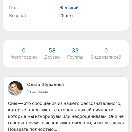
Пол:
Женский
Возраст:
25 лет
0
58
33
0
Фотографий
Друзей
Группы
Видеозаписей
П
Ольга Шувалова
1 год назад
Сны — это сообщения из нашего бессознательного,
которые открывают те стороны нашей личности,
которые мы игнорируем или недооцениваем. Они не
говорят прямо, а используют символы, и наша задача
— научиться их понимать, чтобы выйти за пределы
Показать полностью…