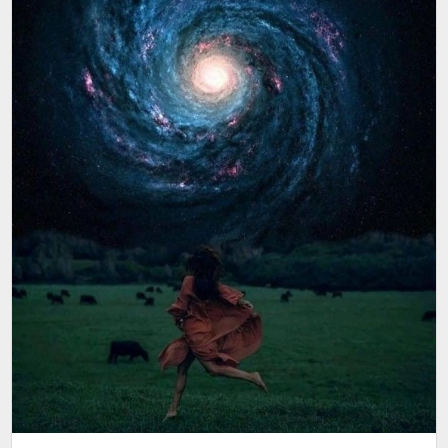
использовал это слово: она сохраняет вашу душу
здоровой и живой, и это лучший способ
предотвратить болезни души, такие как депрессия и
разочарование. Каждый день у Вас есть выбор. Вы
можете делать то, что ранит вашу душу, например,
подчиняться трудовой этике или импульсивно
добиваться больших денег и имущества, или вы
можете быть рядом с людьми, которые дарят вам
удовольствие и делают то, что удовлетворяет
желание глубоко внутри вас. Сделайте заботу о
душе образом жизни, и вы сможете обнаружить то,
что греки называли эвдемонизмом - добрый дух,
или, в более глубоком смысле, счастье.