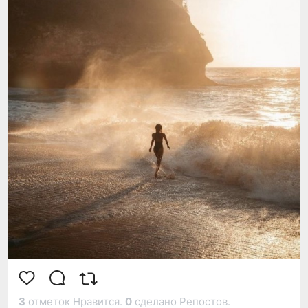
Но кто сегодня знает это? Кто знает путь к вечно
плодородным краям души? Вы ищете путь лишь в
видимостях, вы изучаете книги и прислушиваетесь
ко всяким мнениям. Что в этом хорошего?
Есть только один путь, и это ваш путь”.
3
отметок Нравится.
0
сделано Репостов.