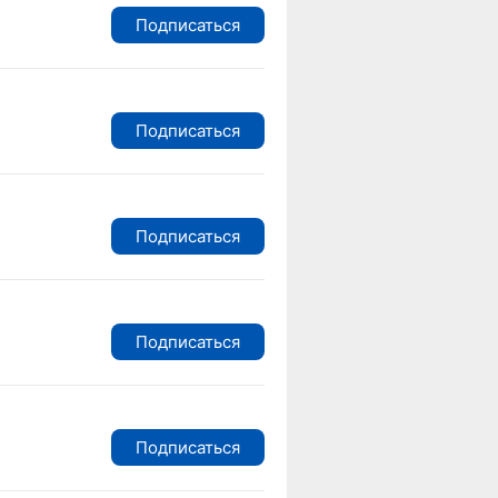
Подписаться
Подписаться
Подписаться
Подписаться
Подписаться