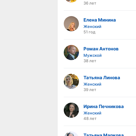
36 лет
Елена Минина
Женский
51 год
Роман Антонов
Мужской
38 лет
Татьяна Линова
Женский
39 лет
Ирина Печникова
Женский
48 лет
Татьяна Маркова