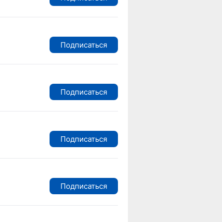
Подписаться
Подписаться
Подписаться
Подписаться