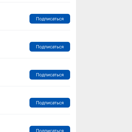
Подписаться
Подписаться
Подписаться
Подписаться
Подписаться