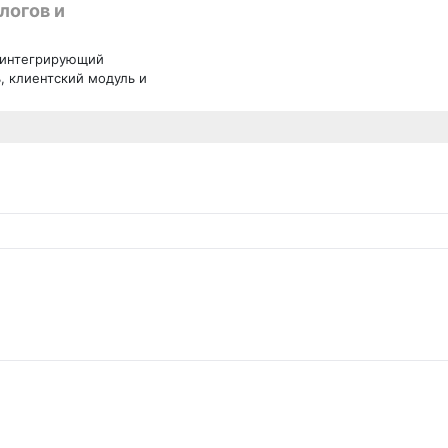
логов и
 интегрирующий
, клиентский модуль и
щество