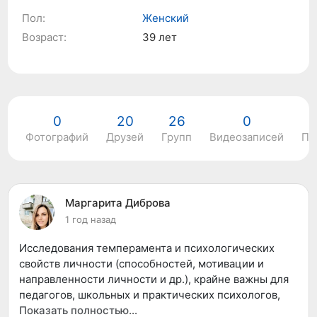
Пол:
Женский
Возраст:
39 лет
0
20
26
0
Фотографий
Друзей
Групп
Видеозаписей
По
Маргарита Диброва
1 год назад
Исследования темперамента и психологических
свойств личности (способностей, мотивации и
направленности личности и др.), крайне важны для
педагогов, школьных и практических психологов,
руководителей организаций, менеджеров в
Показать полностью…