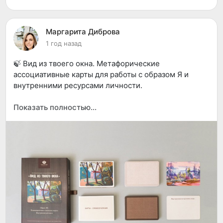
Маргарита Диброва
1 год назад
🍃 Вид из твоего окна. Метафорические
ассоциативные карты для работы с образом Я и
внутренними ресурсами личности.
Проективный инструмент работы с визуальной
Показать полностью…
метафорой, открывающий доступ к внутреннему
миру клиента, его неосознаваемым мотивам и
эмоциям, ресурсам и творческим способностям. В
набор вошли 59 фотокопий пейзажей, выполненных
художником, арт-терапевтом Викторией
Ярославовой и 43 карты-словосочетания для
вербальной достройки метафоры.
Пейзажная тематика является ресурсной за счет
большого количества изображений объектов