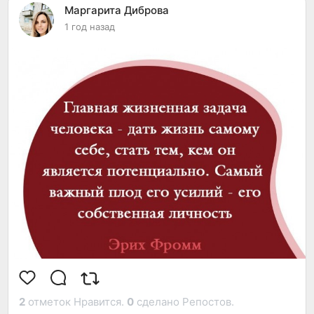
🔹специалистов по проведению судебно-
Маргарита Диброва
психологической экспертизы;
1 год назад
🔹профконсультантов, работников центра занятости
населения — при решении задач профориентации,
профотбора;
🔹специалистов по работе с персоналом — при
приеме на работу, для рациональной расстановки
кадров.
2
отметок Нравится.
0
сделано Репостов.