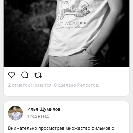
оказывается пластиковой имитацией настоящей
жизни.
2
отметок Нравится.
0
сделано Репостов.
Илья Щумилов
1 год назад
Внимательно просмотрев множество фильмов о