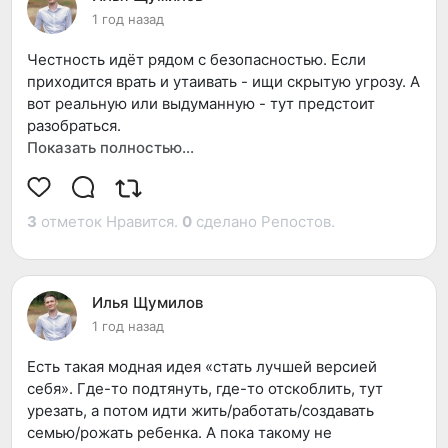
они похожи, но не теряют интереса впоследствии,
1 год назад
потому что они разные. Люди никогда не смогут
справиться с разногласиями, пока не начнут ценить
Честность идёт рядом с безопасностью. Если
сходства.
приходится врать и утаивать - ищи скрытую угрозу. А
вот реальную или выдуманную - тут предстоит
разобраться.
Показать полностью…
Когда человек не честен, перестаёшь ему доверять.
Но если человек не явный психопат и при этом
ведёт себя нечестно, это не обязательно означает,
3
отметок Нравится.
0
сделано Репостов.
что он не дорожит нашими отношениями и задумал
подлость. Может быть, он как раз боится их
потерять. Просто думает: вдруг рядом с ним-
настоящим никто оставаться не захочет. Поэтому
Илья Щумилов
создаёт образ, который, как ему кажется, должен
1 год назад
нам понравиться, но которому он не соответствует.
Есть такая модная идея «стать лучшей версией
себя». Где-то подтянуть, где-то отскоблить, тут
Если нам в отношениях систематически врут, значит,
урезать, а потом идти жить/работать/создавать
мы склонны связываться с неуверенными в себе
семью/рожать ребенка. А пока такому не
людьми. Сначала можно подумать, что это человек