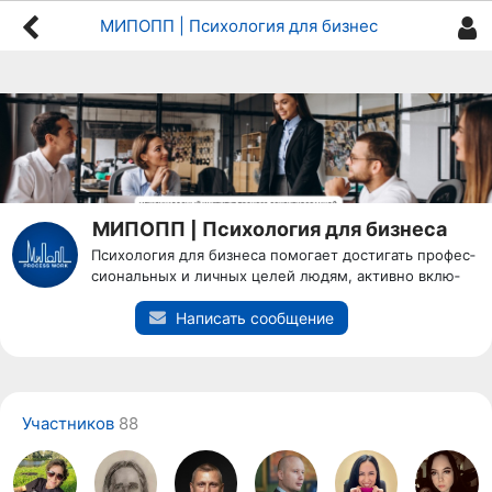
МИПОПП | Психология для бизнеса
МИПОПП | Психология для бизнеса
Пси­холо­гия для биз­не­са по­мога­ет дос­ти­гать про­фес­
си­ональ­ных и лич­ных це­лей лю­дям, ак­тивно вклю­
чен­ным в де­ловую жизнь
Написать сообщение
Участников
88