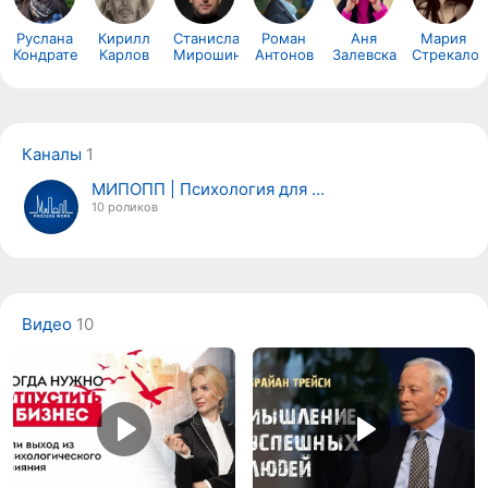
Руслана
Кирилл
Станислав
Роман
Аня
Мария
Кондратенкова
Карлов
Мирошин
Антонов
Залевская
Стрекалов
Каналы
1
МИПОПП | Психология для ...
10 роликов
Видео
10