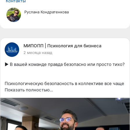
Контакты
Руслана Кондратенкова
МИПОПП | Психология для бизнеса
2 месяца назад
► В вашей команде правда безопасно или просто тихо?
Психологическую безопасность в коллективе все чаще
связывают с результативностью, качеством
Показать полностью…
взаимодействия и способностью сотрудников
включаться в совместную работу. В командах всегда
есть не только явный уровень общения, но и то, что
остается в тени, или, в терминах процесс-
ориентированной психологии, во вторичном процессе:
сомнения, несогласие, недовольство. И именно этот