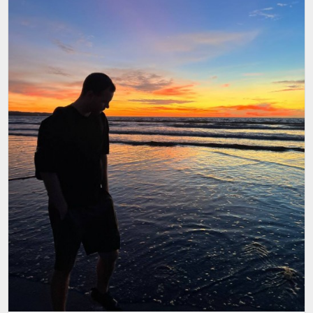
коротких видео и, в конечном итоге просто устаем.
Мы устаем направлять все наши жизненные силы на
побег от неприятного к приятному. Обессиленные,
мы приходим к родным, к психологам и говорим им
о том, что у нас ни на что нет сил, сплошная апатия и
прокрастинация.
Через какое-то время мы обнаруживаем себя в
глубокой подавленности, тревожности и
неудовлетворении, потому что начинаем понимать,
хотя не хотим себе в этом признаваться: вся наша
жизнь, в которой мы мечтаем, хотим быть нужными,
заботиться и любить, превратилась в далекую
недостижимую фантазию. А реальность
превратилась в одну большую анестезию от боли.
Друзья, если вы узнали в этом себя, помните одно: с
вами все в порядке. Так происходит с каждым из нас.
Если вы настроены это исправить, будьте уверены:
это абсолютно возможно. Я с радостью помогу вам в
этом. Помощь рядом ❤