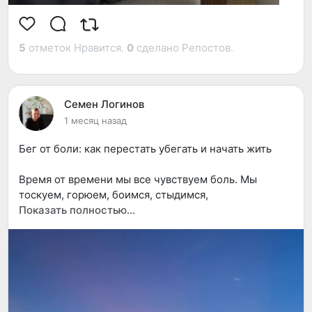
5
отметок Нравится.
0
сделано Репостов.
Семен Логинов
1 месяц назад
Бег от боли: как перестать убегать и начать жить
Время от времени мы все чувствуем боль. Мы
тоскуем, горюем, боимся, стыдимся,
разочаровываемся. Когда так происходит, мы часто
Показать полностью…
пытаемся сделать что-то, чтобы не испытывать эти
болезненные переживания. И тогда мы начинаем
бежать. Мы делаем это непроизвольно, как бы само
собой, потому что это очень естественно: хотеть не
чувствовать что-то неприятное. Мы бежим от боли,
заглушаем ее, отвлекаемся в бесконечном потоке