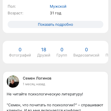
Пол:
Мужской
Возраст:
31 год
Показать подробно
0
18
0
0
Фотографий
Друзей
Групп
Видеозаписей
По
Семен Логинов
1 месяц назад
Не читайте психологическую литературу!
"Семен, что почитать по психологии?" – спрашивают
клиенты. И во мне включается конфликт.