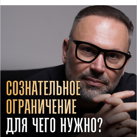
лозунги: «Стань счастливым!», «Живи в удовольствие!».
Однако, чем больше мы погружаемся в это постоянное
стремление к удовольствиям, тем меньше они
приносят нам удовлетворение. В этой статье я
постараюсь объяснить, почему счастье — это не цель,
а побочный продукт, и почему важно уметь себя
ограничивать, чтобы жить по-настоящему полноценно.
Счастье — это побочный продукт
Прежде всего, важно понять, что счастье — это
состояние, которое приходит, когда мы достигаем
чего-то более значимого, чем просто стремление к
удовольствиям. Люди часто заблуждаются, считая, что
счастье можно сделать конечной целью, но в
реальности это невозможно.
Счастье возникает не как результат прямого усилия, а
как естественный отклик на достижение целей,
исполнение предназначения или выполнение важных