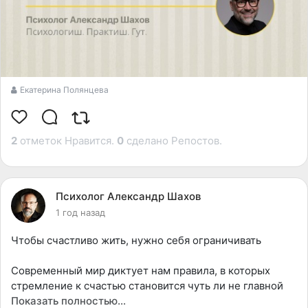
Екатерина Полянцева
2
отметок Нравится.
0
сделано Репостов.
Психолог Александр Шахов
1 год назад
Чтобы счастливо жить, нужно себя ограничивать
Современный мир диктует нам правила, в которых
стремление к счастью становится чуть ли не главной
целью жизни. Со всех сторон на нас обрушиваются
Показать полностью…