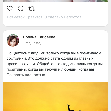
1
отметок Нравится.
0
сделано Репостов.
Полина Елисеева
1 год назад
Общайтесь с людьми только когда вы в позитивном
состоянии. Это должно стать одним из главных
правил в жизни. Общайтесь с людьми лишь когда вы
позитивны, когда вы текучи и любящи, когда вы
можете чем-то поделиться. Когда вы в негативном
Показать полностью…
состоянии, будьте одни, медитируйте...
Пусть негативные моменты станут моментами
медитации, а позитивные – моментами любви и
общения. Общайтесь, когда позитивны, медитируйте
когда негативны, и вы увидите как оба состояния