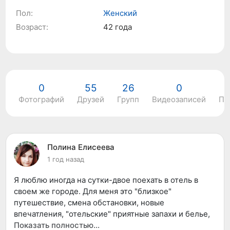
Пол:
Женский
Возраст:
42 года
0
55
26
0
Фотографий
Друзей
Групп
Видеозаписей
По
Полина Елисеева
1 год назад
Я люблю иногда на сутки-двое поехать в отель в
своем же городе. Для меня это "близкое"
путешествие, смена обстановки, новые
впечатления, "отельские" приятные запахи и белье,
завтрак на утро в ресторации... Даже когда хожу по
Показать полностью…