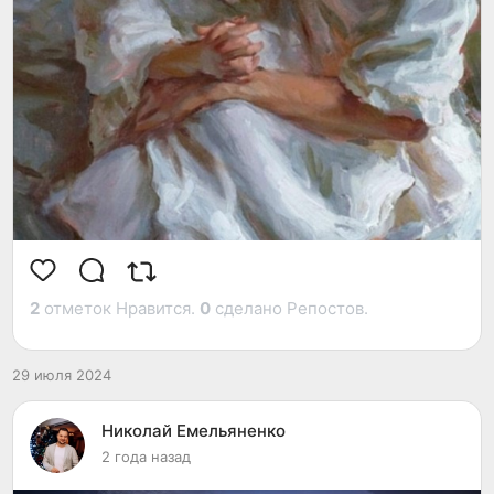
дорогое, что у нас есть: наших детей!
Наши дети находятся в ужасном эмоциональном
состоянии!
Более того, за последние 15 лет статистика
психических расстройств у детей ужасает:
* каждый пятый ребёнок имеет расстройства
психики;
* распространённость синдрома дефицита внимания
выросла на 43%;
* распространённость подростковой депрессии
выросла на 37%;
2
отметок Нравится.
0
сделано Репостов.
* частота самоубийств среди детей 10–14 лет
выросла на 200%.
29 июля 2024
Что ещё нам нужно, чтобы посмотреть правде в
глаза?
Николай Емельяненко
2 года назад
Нет, улучшение диагностики, не единственная
причина!