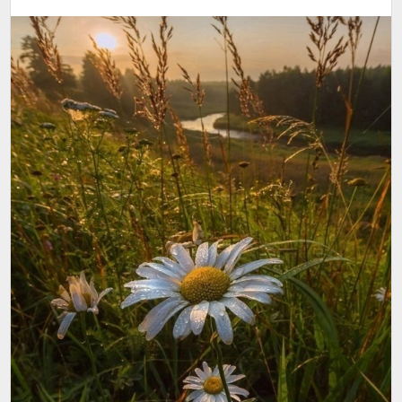
У каждого бывают времена,
Когда не так, как хочешь, получается,
И невпопад судьбы звучит струна.
Даются нам презрение и почести,
Победы и препятствия свои,
И слабость – поступать лишь так, как хочется,
И сила – жить и в чести, и в любви.
Никто не свят… Не ангелы… И надо ли
Нам бередить всё то, что заросло –
Бывало, что и птицы камнем падали,
Но снова становились на крыло.
И наши дни то маками украшены,
То в них метели белые метут…
Прогнать бы нам обиды все вчерашние,
Глядишь, другие тропку не найдут.