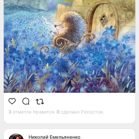
3
отметок Нравится.
0
сделано Репостов.
Николай Емельяненко