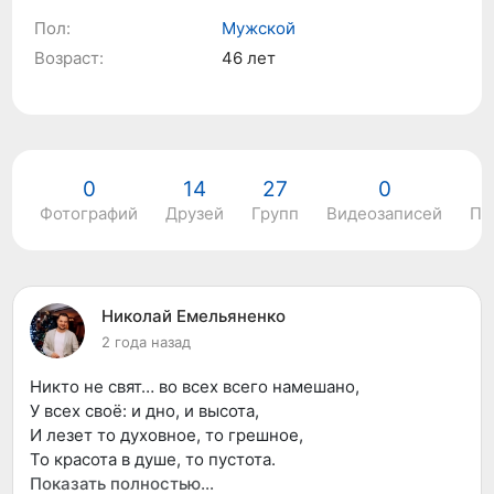
Пол:
Мужской
Возраст:
46 лет
0
14
27
0
Фотографий
Друзей
Групп
Видеозаписей
По
Николай Емельяненко
2 года назад
Никто не свят… во всех всего намешано,
У всех своё: и дно, и высота,
И лезет то духовное, то грешное,
То красота в душе, то пустота.
И каждый где-то в жизни ошибается,
Показать полностью…