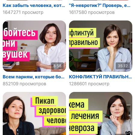
Как забыть человека, которого любишь. Пережить расставание с парнем/девушкой
"Я-невротик?" Проверь, есть ли у тебя невроз
1647271 просмотр
1617580 просмотров
8:58
35:12
Всем парням, которые боятся иметь лучшую девушку
КОНФЛИКТУЙ ПРАВИЛЬНО: четкая инструкция как для пылесоса)
852109 просмотров
1286601 просмотр