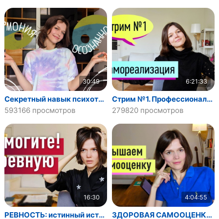
30:49
6:21:33
Секретный навык психотерапии: ОСОЗНАННОСТЬ/МУДРЫЙ РАЗУМ. Баланс эмоций и разума
Стрим №1. Профессиональная самореализация
593166 просмотров
279820 просмотров
16:30
4:04:55
РЕВНОСТЬ: истинный источник и избавление
ЗДОРОВАЯ САМООЦЕНКА И ЛЮБОВЬ К СЕБЕ: ультимативный гайд