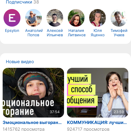
Подписчики
38
Epsylon
Анатолий
Алексей
Наталия
Юля
Тимофей
Попов
Ильичев
Литвинова
Яценко
Учаев
Новые видео
37:54
23:59
Эмоциональное выгорание. Лечение по стадиям. Саббатикал
КОММУНИКАЦИЯ: лучший универсальный способ- НЕНАСИЛЬСТВЕННОЕ ОБЩЕНИЕ
1415762 просмотра
924717 просмотров