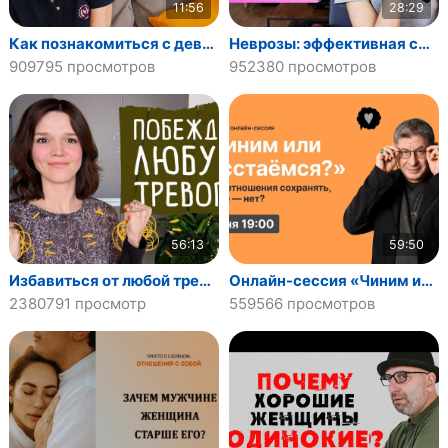
11:56
28:29
Как познакомиться с девушкой на улице и не облажаться
Неврозы: эффективная схема лечения
909795 просмотров
952380 просмотров
56:13
59:50
Избавиться от любой тревоги самостоятельно: обзор лучших психотерапевтических методов
Онлайн-сессия «Чиним или расстаёмся? Какие отношения сохранять, а какие — нет?»
2380791 просмотр
559566 просмотров