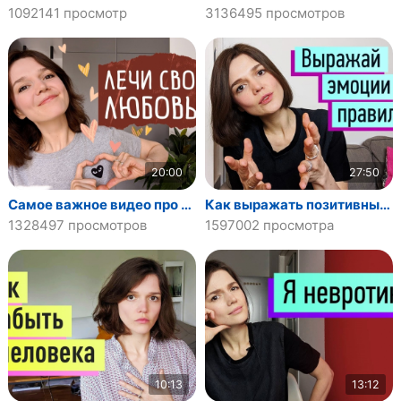
1092141 просмотр
3136495 просмотров
20:00
27:50
Самое важное видео про отношения: 5 действий любви и принятия. Быть терапевтом для близких реально?
Как выражать позитивные и негативные эмоции? Невербальная, вербальная форма. Управление эмоциями ч.3
1328497 просмотров
1597002 просмотра
10:13
13:12