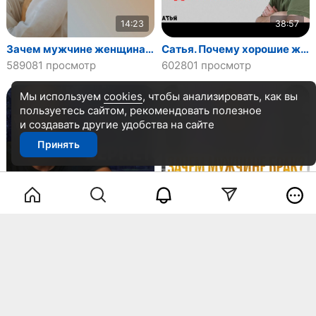
14:23
38:57
Зачем мужчине женщина старше него?
Сатья. Почему хорошие женщины одинокие
589081 просмотр
602801 просмотр
Мы используем
cookies
, чтобы анализировать, как вы
пользуетесь сайтом, рекомендовать
полезное
и создавать другие удобства на сайте
Принять
7:51
32:08
Что нужно сделать сразу после ухода мужчины. Бесконтактный период, тотальный игнор и игнорирование.
ЗАЧЕМ МУЖЧИНЕ БРАК? Мнение юриста Антона Сорвачева про брак, брачный договор, развод.
603944 просмотра
638432 просмотра