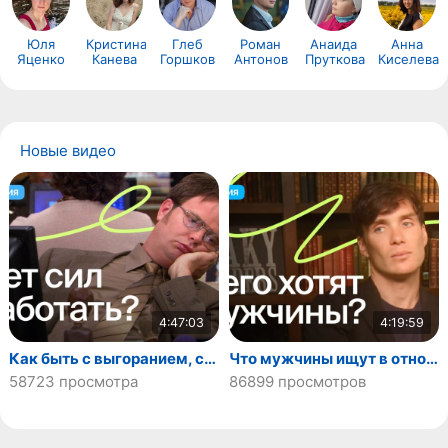
Юля
Кристина
Глеб
Роман
Анаида
Анна
Яценко
Канева
Горшков
Антонов
Пруткова
Киселева
Новые видео
4:47:03
4:19:59
Как быть с выгоранием, стрессом и синдромом самозванца?
Что мужчины ищут в отношениях?
58723 просмотра
86899 просмотров