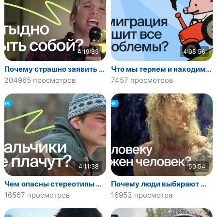
4:19:35
4:05:56
Почему страшно заявить о себе?
Что мы теряем и находим в эмиграции?
204965 просмотров
7457 просмотров
4:11:38
50:54
Чем опасны стереотипы о мужчинах?
Почему люди выбирают жить вместе?
16567 просмотров
16953 просмотра