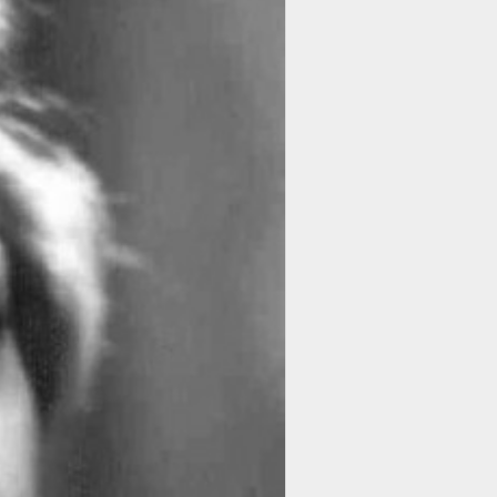
им не согласна. Есть люди -
на дне. Переступил и забыл.
и рождении, она приобретается с
 А реальность такова, что
то имеют.