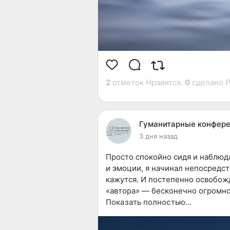
2
отметок Нравится.
0
сделано Р
Гуманитарные конфере
3 дня назад
Просто спокойно сидя и наблюд
и эмоции, я начинал непосредст
кажутся. И постепенно освобожд
«автора» — бесконечно огромно
Показать полностью…
Любая попытка передать словам