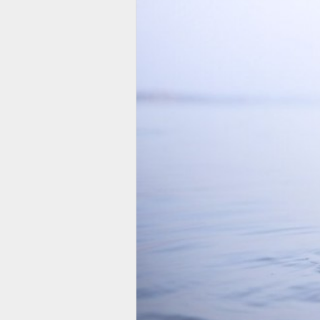
– Где же тогда вся эта Любовь,
– Они умеют, но боятся. А ещё 
и соревновательной. А что до Лю