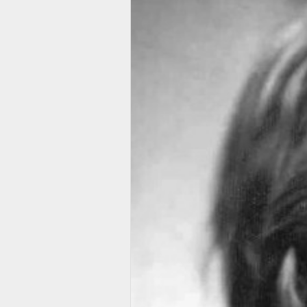
У Евгения Евтушенко есть такая 
океаны, чья глубина неподвласт
Чтобы отдавать самого себя, ну
годами, взращивается добрыми 
Люди уверены: они будут счастл
счастливы они только в тот моме
#Алиса_Фрейндлих