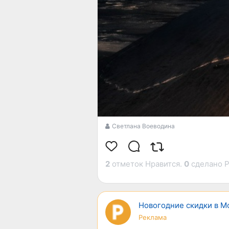
Светлана Воеводина
2
отметок Нравится.
0
сделано Р
Новогодние скидки в Mo
Реклама