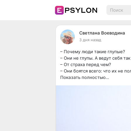
Светлана Воеводина
3 дня назад
– Почему люди такие глупые?
– Они не глупы. А ведут себя так
– От страха перед чем?
– Они боятся всего: что их не п
обидят или ограбят. Они боятся
Показать полностью…
людей, страшатся насмешек и неп
всего – друг друга.
– И что же?
– Страх может заставить челове
здравой разумности. Капля за к
затем обращается в ненависть. 
отсутствии Любви расцветают ха
радость, удовлетворение, довер