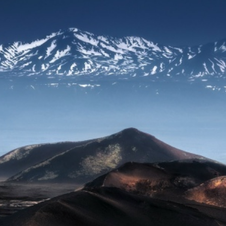
безмерно спокойное переживание и что, обретая устойчивос
новится практически непоколебимым.
лагополучия, которое просвечивает через все физические
но могли бы считаться неприятными. Это ощущение благопол
го опыта, представляет собой один из самых ясных способ
частьем».