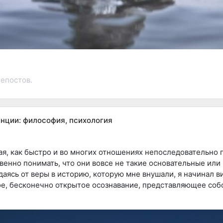
епостов.
нции: философия, психология
ая, как быстро и во многих отношениях непоследовательно
венно понимать, что они вовсе не такие основательные или
аясь от веры в историю, которую мне внушали, я начинал в
е, бесконечно открытое осознавание, представляющее собо
и непосредственное переживание природы ума фактически 