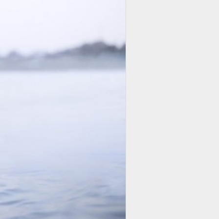
 что работа должна быть тяжёлой
т, когда её выпустят наружу...