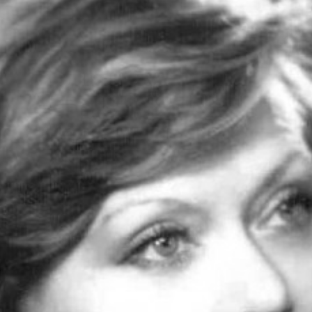
строчка: "Людей неинтересных в мире нет". Вот только я с н
на пониманию. А есть лужи - мелкие и неглубокие, с грязью 
жно сначала обзавестись душой. Но она не выдается нам пр
делами, впечатлениями и потрясениями.
ивы только тогда, когда возьмут от жизни как можно больше.
нт, когда могут делиться и отдавать - самого себя или то, ч