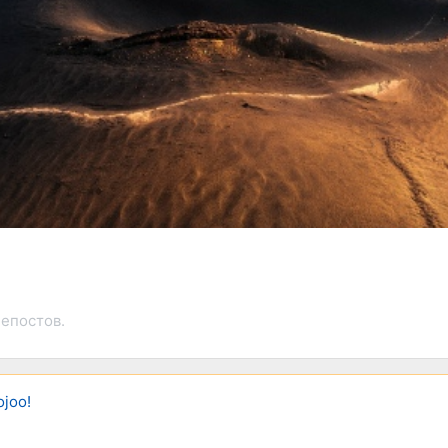
епостов.
joo!