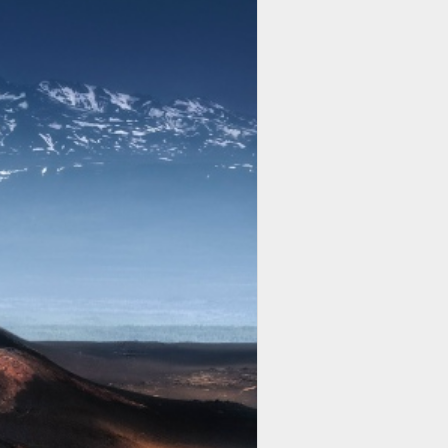
ть в результате многократно
, эмоциональные и ментальные
учия, не зависящее от
ов понимания того, что