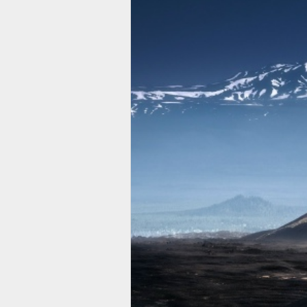
случае можно сказать, что это 
повторяющегося опыта, оно ста
Это переживание абсолютного б
состояния — даже те, что обыч
колебаний внешнего и внутренне
буддисты подразумевают под «с