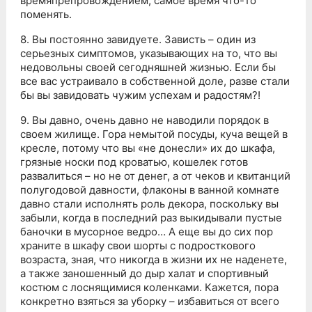
времяпрепровождением, самое время что-то
поменять.
8. Вы постоянно завидуете. Зависть – один из
серьезных симптомов, указывающих на то, что вы
недовольны своей сегодняшней жизнью. Если бы
все вас устраивало в собственной доле, разве стали
бы вы завидовать чужим успехам и радостям?!
9. Вы давно, очень давно не наводили порядок в
своем жилище. Гора немытой посуды, куча вещей в
кресле, потому что вы «не донесли» их до шкафа,
грязные носки под кроватью, кошелек готов
развалиться – но не от денег, а от чеков и квитанций
полугодовой давности, флаконы в ванной комнате
давно стали исполнять роль декора, поскольку вы
забыли, когда в последний раз выкидывали пустые
баночки в мусорное ведро… А еще вы до сих пор
храните в шкафу свои шорты с подросткового
возраста, зная, что никогда в жизни их не наденете,
а также заношенный до дыр халат и спортивный
костюм с лоснящимися коленками. Кажется, пора
конкретно взяться за уборку – избавиться от всего