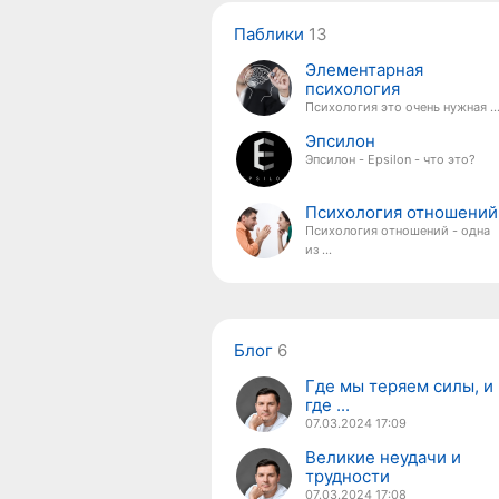
Паблики
13
Элементарная
психология
Психология это очень нужная ..
Эпсилон
Эпсилон - Epsilon - что это?
Психология отношений
Психология отношений - одна
из ...
Блог
6
Где мы теряем силы, и
где ...
07.03.2024
17:09
Великие неудачи и
трудности
07.03.2024
17:08