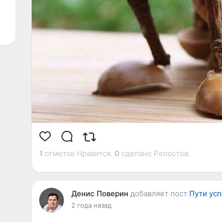
1
отметок Нравится.
0
сделано Репостов.
Денис Поверин
добавляет пост
Пути усп
2 года назад