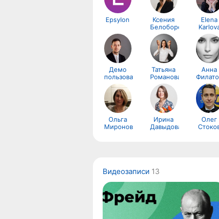
Epsylon
Ксения
Elena
Белобородова
Karlov
Демо
Татьяна
Анна
пользователь
Романова
Филато
Ольга
Ирина
Олег
Миронова
Давыдова
Стоко
Видеозаписи
13