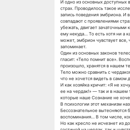
И одно из основных доступных 
страх. Проводилось такое иссле
запись поведения эмбриона. И в
совпадают с проявлениями стра
убежать, двигает зачаточными 
ему некуда… То есть хотя ни а 
может, эмбрион чувствует все, 
запоминает.
Один из основных законов тел
гласит: «Тело помнит все». Вос
произошло, хранятся в нашем тел
Тело можно сравнить с чердаком
что не хочется видеть в самом 
И как хозяйка кричит: «Я не хоч
ее на чердак!» — так и в нашем 
которые наше Сознание не хочет
В психологии этот механизм на
Бессознательное вытесняются 
воспоминания… В том числе, кон
Но как кресло не исчезнет из д
гостиной на чердак, так и чувст