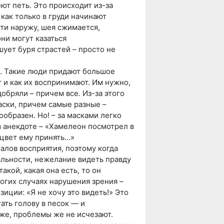
еют петь. Это происходит из-за
как только в груди начинают
йти наружу, шея сжимается,
ни могут казаться
ует буря страстей – просто не
». Такие люди придают большое
т и как их воспринимают. Им нужно,
обряли – причем все. Из-за этого
аски, причем самые разные –
ообразен. Но! – за масками легко
в анекдоте – «Хамелеон посмотрел в
 цвет ему принять…»
налов восприятия, поэтому когда
альности, нежелание видеть правду
акой, какая она есть, то он
огих случаях нарушения зрения –
иции: «Я не хочу это видеть!» Это
ать голову в песок — и
же, проблемы же не исчезают.