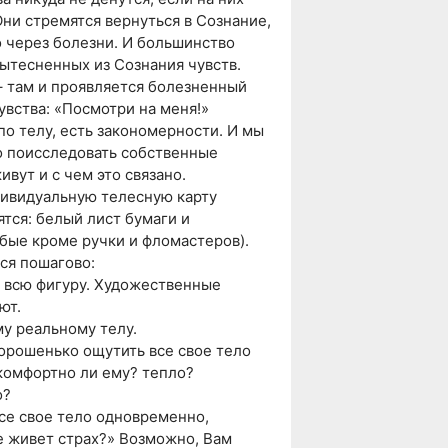
ни стремятся вернуться в Сознание,
о через болезни. И большинство
вытесненных из Сознания чувств.
– там и проявляется болезненный
увства: «Посмотри на меня!»
 по телу, есть закономерности. И мы
о поисследовать собственные
ивут и с чем это связано.
дивидуальную телесную карту
ятся: белый лист бумаги и
бые кроме ручки и фломастеров).
ся пошагово:
, всю фигуру. Художественные
ют.
му реальному телу.
хорошенько ощутить все свое тело
 комфортно ли ему? тепло?
о?
се свое тело одновременно,
е живет страх?» Возможно, Вам