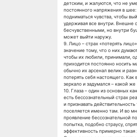
детским, и жалуются, что не ум
постоянного напряжения в шее: 
подниматься чувства, чтобы вы
удерживая все внутри. Внешне о
бесчувственными, но внутри буш
может выйти наружу.
9. Лицо – страх «потерять лицо
значение тому, что о них думаю
чтобы их любили, принимали, од
приходится постоянно носить м
обычно их арсенал велик и разн
потерять себя настоящего. Как 
зеркало и задумался – какой же
10. Глаза – один из основных ка
есть бессознательный страх ре
и признавать действительность т
поселяется именно там. И во мн
проявление бессознательной поз
попытка, подобно страусу, спрят
эффективность примерно такая 