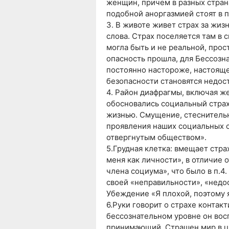
женщин, причем в разных страна
подобной аноргазмией стоят в 
3. В животе живет страх за жиз
слова. Страх поселяется там в 
могла быть и не реальной, прос
опасность прошла, для Бессозна
постоянно настороже, настояще
безопасности становятся недос
4. Район диафрагмы, включая ж
обосновались социальный страх
жизнью. Смущение, стеснительн
проявления наших социальных с
отвергнутым обществом».
5.Грудная клетка: вмещает стра
меня как личности», в отличие 
члена социума», что было в п.4
своей «неправильности», «недо
Убеждение «Я плохой, поэтому я
6.Руки говорит о страхе контакт
бессознательном уровне он вос
принимающий. Страшен мир в це