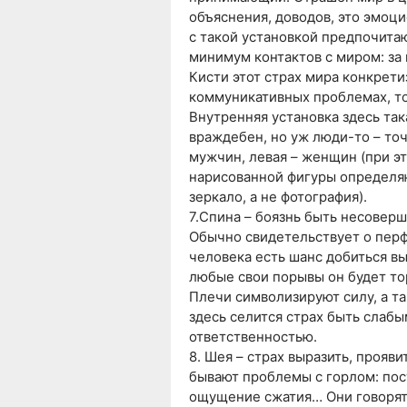
объяснения, доводов, это эмо
с такой установкой предпочита
минимум контактов с миром: за 
Кисти этот страх мира конкрети
коммуникативных проблемах, то
Внутренняя установка здесь така
враждебен, но уж люди-то – точ
мужчин, левая – женщин (при эт
нарисованной фигуры определяю
зеркало, а не фотография).
7.Спина – боязнь быть несовер
Обычно свидетельствует о перф
человека есть шанс добиться вы
любые свои порывы он будет то
Плечи символизируют силу, а т
здесь селится страх быть слабым
ответственностью.
8. Шея – страх выразить, прояви
бывают проблемы с горлом: пос
ощущение сжатия… Они говорят