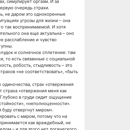
х, симулирует оргазм. И за
первую очередь страхи.
нь, не даром это однокоренные
ситуациях угрозы для жизни – она
то так воспринимаемой. И хотя
тельного она еще актуальна – оно
е расслабление и чувство
тупны.
елудок и солнечное сплетение: там
и, то есть связанные с социальной
ость, робость, стыдливость – это
трахов «не соответствовать», «быть
х одиночества, страх «отвержения
от страха «отвержения меня как
. Глубоко в груди сидит ощущение
стойности», «неполноценности».
 буду отвергнут миром».
ировать с миром, потому что на
принимается как враждебный, не
лом – и для этого нет логического