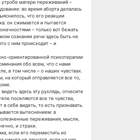
в утробе матери переживаний –
дование: во время аборта делалась
ыяснилось, что его реакции
ха: он сжимается и пытается
конечностями – только вот бежать
каком сознании речи здесь быть не
что с ним происходит – и
есно-ориентированной психотерапии
поминания обо всем, что с нами
е, в том числе – о наших чувствах.
, на который отправляется все то,
доме.
у видеть здесь эту рухлядь, отнесите
теле поселяются все те чувства,
 в себе видеть, то есть признавать.
зывается вытеснением: в
болезненные переживания, мысли,
ечно, и страхи.
ома, если его переместить из
ва никуда не денутся, если на них