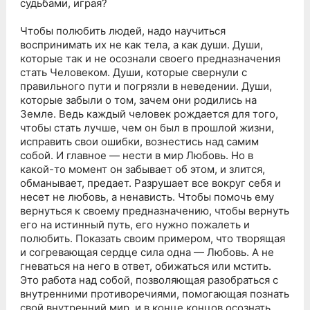
судьбами, играя?
Чтобы полюбить людей, надо научиться
воспринимать их не как тела, а как души. Души,
которые так и не осознали своего предназначения
стать Человеком. Души, которые свернули с
правильного пути и погрязли в неведении. Души,
которые забыли о том, зачем они родились на
Земле. Ведь каждый человек рождается для того,
чтобы стать лучше, чем он был в прошлой жизни,
исправить свои ошибки, вознестись над самим
собой. И главное — нести в мир Любовь. Но в
какой-то момент он забывает об этом, и злится,
обманывает, предает. Разрушает все вокруг себя и
несет не любовь, а ненависть. Чтобы помочь ему
вернуться к своему предназначению, чтобы вернуть
его на истинный путь, его нужно пожалеть и
полюбить. Показать своим примером, что творящая
и согревающая сердце сила одна — Любовь. А не
гневаться на него в ответ, обижаться или мстить.
Это работа над собой, позволяющая разобраться с
внутренними противоречиями, помогающая познать
свой внутренний мир, и в конце концов осознать