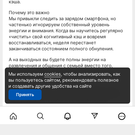
кэша.
Почему это важно
Мы привыкли следить за зарядом смартфона, но
частенько игнорируем собственный уровень
энергии и внимания. Когда вы научитесь регулярно
«чистить» свой когнитивный кэш и вовремя
восстанавливаться, неделя перестанет
заканчиваться состоянием полного обнуления.
А на выходных вы будете полны энергии на
развлечения и общения с семьей вместо того,
чтобы всю субботу посвящать восстановлению
Мы используем
cookies
, чтобы анализировать, как
ресурса
вы пользуетесь сайтом, рекомендовать
полезное
и создавать другие удобства на сайте
Парадокс в том, что продуктивность растет не от
того, что мы работаем больше, а от того, что даем
Принять
себе возможность работать с ясной головой.