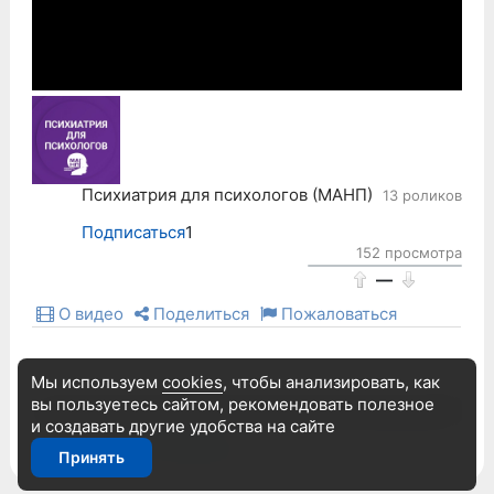
Психиатрия для психологов (МАНП)
13 роликов
Подписаться
1
152 просмотра
—
О видео
Поделиться
Пожаловаться
Мы используем
cookies
, чтобы анализировать, как
вы пользуетесь сайтом, рекомендовать
полезное
и создавать другие удобства на сайте
Войдите
или
зарегистрируйтесь
чтобы добавлять комментарии
Принять