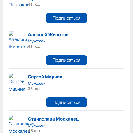
41 год
Подписаться
Алексей Животов
Мужской
41 год
Подписаться
Сергей Марчик
Мужской
38 лет
Подписаться
Станислава Москалец
Мужской
45 лет