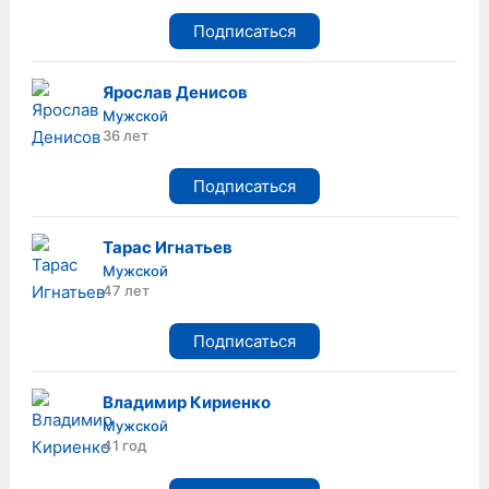
Подписаться
Ярослав Денисов
Мужской
36 лет
Подписаться
Тарас Игнатьев
Мужской
47 лет
Подписаться
Владимир Кириенко
Мужской
41 год