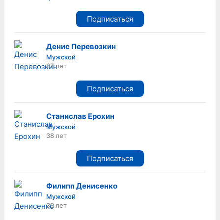
Подписаться
Денис Перевозкин
Мужской
37 лет
Подписаться
Станислав Ерохин
Мужской
38 лет
Подписаться
Филипп Денисенко
Мужской
39 лет