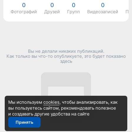
0
0
0
0
Фотографий
Друзей
Групп
Видеозаписей
По
Вы не делали никаких публикаций.
Как только вы что-то опубликуете, это будет показано
здесь
Мы используем
cookies
, чтобы анализировать, как
вы пользуетесь сайтом, рекомендовать
полезное
и создавать другие удобства на сайте
Принять