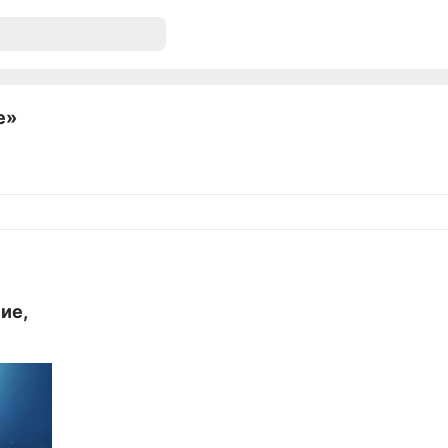
е»
ие,