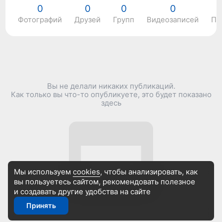
0
0
0
0
Фотографий
Друзей
Групп
Видеозаписей
По
Вы не делали никаких публикаций.
Как только вы что-то опубликуете, это будет показано
здесь
Мы используем
cookies
, чтобы анализировать, как
вы пользуетесь сайтом, рекомендовать
полезное
и создавать другие удобства на сайте
Принять