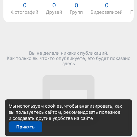
0
0
0
0
Фотографий
Друзей
Групп
Видеозаписей
По
Вы не делали никаких публикаций.
Как только вы что-то опубликуете, это будет показано
здесь
Мы используем
cookies
, чтобы анализировать, как
вы пользуетесь сайтом, рекомендовать
полезное
и создавать другие удобства на сайте
Принять